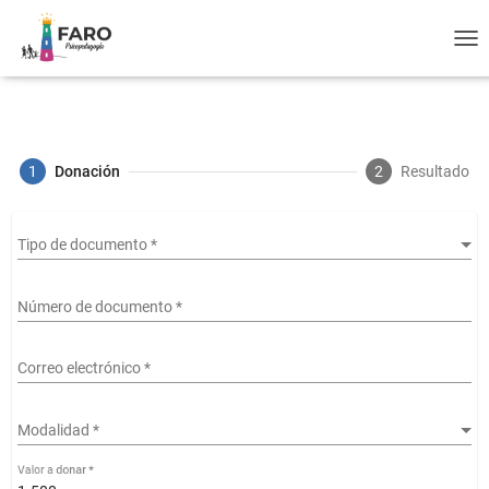
T
O
G
G
L
E
N
A
V
I
G
A
T
I
O
N