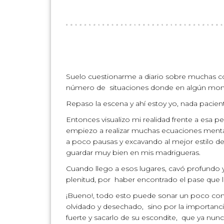
Suelo cuestionarme a diario sobre muchas co
número de situaciones donde en algún mom
Repaso la escena y ahí estoy yo, nada pacie
Entonces visualizo mi realidad frente a es
empiezo a realizar muchas ecuaciones mentale
a poco pausas y excavando al mejor estilo 
guardar muy bien en mis madrigueras.
Cuando llego a esos lugares, cavó profundo y
plenitud, por haber encontrado el pase que l
¡Bueno!, todo esto puede sonar un poco confu
olvidado y desechado, sino por la importancia
fuerte y sacarlo de su escondite, que ya nunca