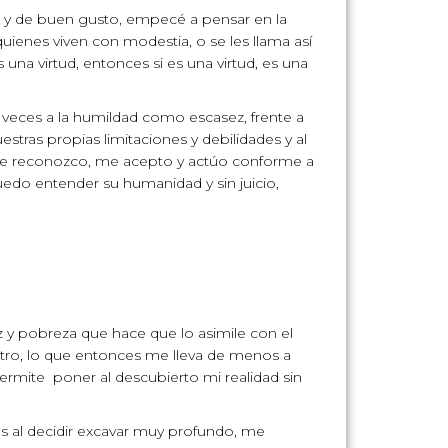
s y de buen gusto, empecé a pensar en la
uienes viven con modestia, o se les llama así
na virtud, entonces si es una virtud, es una
 veces a la humildad como escasez, frente a
stras propias limitaciones y debilidades y al
 me reconozco, me acepto y actúo conforme a
edo entender su humanidad y sin juicio,
 y pobreza que hace que lo asimile con el
ro, lo que entonces me lleva de menos a
rmite poner al descubierto mi realidad sin
es al decidir excavar muy profundo, me