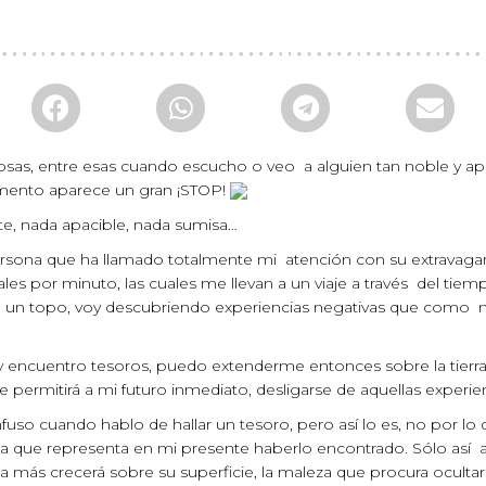
sas, entre esas cuando escucho o veo a alguien tan noble y apa
ento aparece un gran ¡STOP!
nte, nada apacible, nada sumisa…
a persona que ha llamado totalmente mi atención con su extrav
s por minuto, las cuales me llevan a un viaje a través del tie
de un topo, voy descubriendo experiencias negativas que como
 encuentro tesoros, puedo extenderme entonces sobre la tierra, 
e permitirá a mi futuro inmediato, desligarse de aquellas experi
so cuando hablo de hallar un tesoro, pero así lo es, no por lo
 que representa en mi presente haberlo encontrado. Sólo así al r
 más crecerá sobre su superficie, la maleza que procura ocultar b