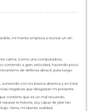
cible, mi mente empieza a recrear un sin
agante calma. Como una computadora,
mpo corriendo a gran velocidad, haciendo poco
 mecanismo de defensa abracé, para luego
sonriendo con los brazos abiertos y en total
encias negativas que desgastan mi presente.
 que contiene que es un mal recuerdo,
epasar la historia, soy capaz de jalar tan
ajo tierra, mi latente realidad.