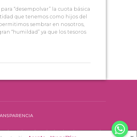
n para “desempolvar” la cuota básica
entidad que tenemos como hijos del
 permitimos sembrar en nosotros,
gran “humildad” ya que los tesoros
ANSPARENCIA
o psicopedagogía. Todos los derechos reservados