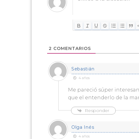
2
COMENTARIOS
Sebastián
4 años
Me pareció súper interesan
que el entenderlo de la man
Responder
Olga Inés
4 años