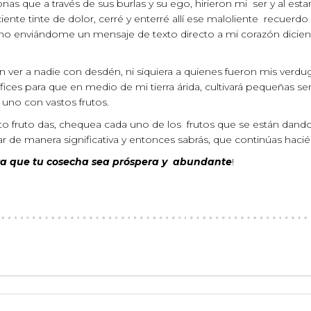
e a través de sus burlas y su ego, hirieron mi ser y al estar 
iente tinte de dolor, cerré y enterré allí ese maloliente recuerdo
mo enviándome un mensaje de texto directo a mi corazón dicien
sin ver a nadie con desdén, ni siquiera a quienes fueron mis verd
rtífices para que en medio de mi tierra árida, cultivará pequeñas
 uno con vastos frutos.
to fruto das, chequea cada uno de los frutos que se están dando
r de manera significativa y entonces sabrás, que continúas haci
ara que tu cosecha sea próspera y abundante
!