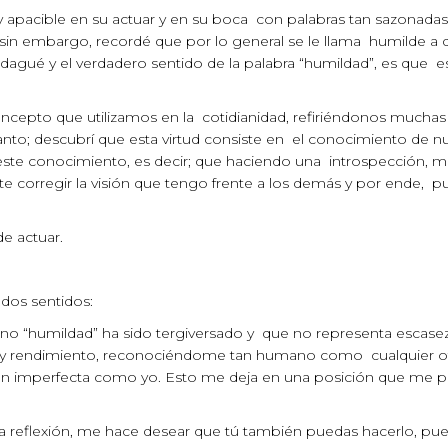
 apacible en su actuar y en su boca con palabras tan sazonada
 sin embargo, recordé que por lo general se le llama humilde a q
gué y el verdadero sentido de la palabra “humildad”, es que es u
oncepto que utilizamos en la cotidianidad, refiriéndonos muchas
nto; descubrí que esta virtud consiste en el conocimiento de nue
este conocimiento, es decir; que haciendo una introspección,
 corregir la visión que tengo frente a los demás y por ende, pu
e actuar.
dos sentidos:
no “humildad” ha sido tergiversado y que no representa escasez
 y rendimiento, reconociéndome tan humano como cualquier ot
tan imperfecta como yo. Esto me deja en una posición que me pe
esta reflexión, me hace desear que tú también puedas hacerlo, pu