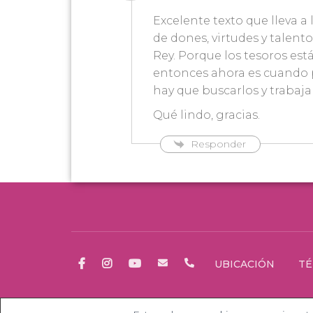
Excelente texto que lleva a
de dones, virtudes y talen
Rey. Porque los tesoros es
entonces ahora es cuando p
hay que buscarlos y trabaja
Qué lindo, gracias.
Responder
UBICACIÓN
TÉ