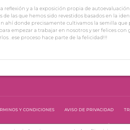
 la reflexión y a la exposición propia de autoevaluació
tos de las que hemos sido revestidos basados en la id
tán ahí donde precisamente cultivamos la semilla que
ara empezar a trabajar en nosotros y ser felices con 
rlos…ese proceso hace parte de la felicidad!!!
RMINOS Y CONDICIONES
AVISO DE PRIVACIDAD
TR
© 2021 Far