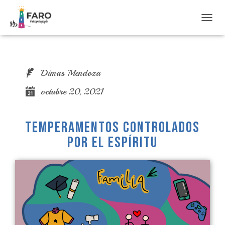
T
O
G
G
L
Dimas Mendoza
E
N
octubre 20, 2021
A
V
I
G
Temperamentos controlados
A
por el Espíritu
T
I
O
N