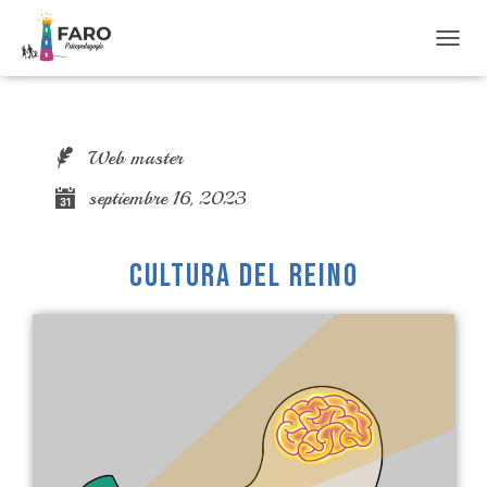
T
O
G
G
L
Web master
E
N
septiembre 16, 2023
A
V
I
G
CULTURA DEL REINO
A
T
I
O
N