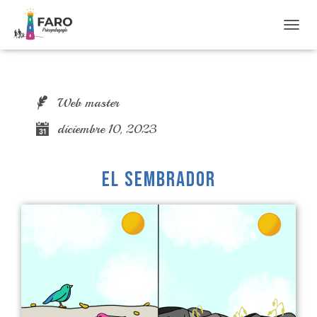
T
O
G
G
L
Web master
E
N
diciembre 10, 2023
A
V
I
G
EL SEMBRADOR
A
T
I
O
N