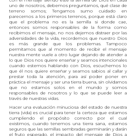
con el mensaje siendo este la semilla de Dios en cada
uno de nosotros, debemos preguntarnos, qué clase de
terreno somos; Tengamos sumo cuidado en
parecernos a los primeros terrenos, porque está claro
que el problema no es la semilla si donde cae,
entonces somos responsables de la forma como
recibimos el mensaje, no nos dejemos distraer por las
adversidades de la vida, recordemos que nuestro Dios
es más grande que los problemas. Tampoco
permitamos que al momento de recibir el mensaje
nuestra mente vuele a otro lugar dejando de atender a
lo que Dios nos quiere enseñar y seamos intencionales
cuando estemos hablando con Dios, escuchemos lo
que él nos quiere enseñar y seamos sabios al callar y
prestar toda la atención, para así poder poner en
práctica el mensaje y ser una tierra buena, sin olvidarnos
que no estamos solos en el mundo y somos
responsables de nosotros y lo que se puede leer a
través de nuestras vidas.
Hacer una evaluación minuciosa del estado de nuestra
tierra (vida) es crucial para tener la certeza que estamos
cumpliendo el propósito correcto por el cual
existimos, cuando tenemos una tierra sana, estamos
seguros que las semillas sembradas germinarán y darán
el fruto esperado, el impacto del mensaje de Dios a