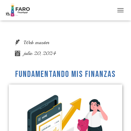
T
O
G
G
L
Web master
E
N
julio 20, 2024
A
V
I
G
FUNDAMENTANDO MIS FINANZAS
A
T
I
O
N